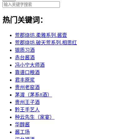
热门关键词：
荒郡烧坊.柔雅系列.酱壹
荒郡烧坊.破天荒系列.相思红
银质习酒
赤台酱酒
冯小宁大师酒
靠谱口粮酒
君丰原浆
贵州老窑酒
茅渡（茅系8酒）
贵州王子酒
黔王手艺人
种云先生（家宴）
华醇酱
酱工场