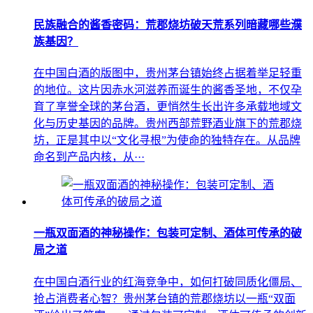
民族融合的酱香密码：荒郡烧坊破天荒系列暗藏哪些濮
族基因？
在中国白酒的版图中，贵州茅台镇始终占据着举足轻重
的地位。这片因赤水河滋养而诞生的酱香圣地，不仅孕
育了享誉全球的茅台酒，更悄然生长出许多承载地域文
化与历史基因的品牌。贵州西部荒野酒业旗下的荒郡烧
坊，正是其中以“文化寻根”为使命的独特存在。从品牌
命名到产品内核，从···
一瓶双面酒的神秘操作：包装可定制、酒体可传承的破
局之道
在中国白酒行业的红海竞争中，如何打破同质化僵局、
抢占消费者心智？贵州茅台镇的荒郡烧坊以一瓶“双面