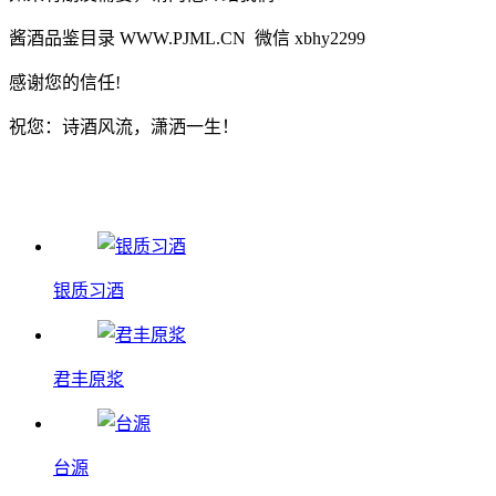
酱酒品鉴目录 WWW.PJML.CN 微信 xbhy2299
感谢您的信任!
祝您：诗酒风流，潇洒一生！
银质习酒
君丰原浆
台源