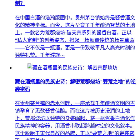
制？
在中国白酒的浩瀚版图中，贵州茅台镇始终是酱香酒文
化的精神坐标。而今，这片孕育了千年酿酒智慧的土地
上，一款名为荒郡烧坊·破天荒系列的酱香白酒，正以
“私人定制”的创新姿态，掀起一场颠覆传统的场景革命
——它不仅是一瓶酒，更是一份致敬平凡人高光时刻的
独特礼赞。千年濮族···
藏在酒瓶里的民族史诗：解密荒郡烧坊"要荒之地"的逆
袭密码
在贵州茅台镇的赤水河畔，一座承载千年酿酒文明的古
镇孕育了无数酱香佳酿。而在这片被历史浸润的土地
上，荒郡烧坊以独特的身姿崛起，将一瓶酱香白酒化作
民族精神的容器，用酒香串联起跨越时空的文化叙事。
这个脱胎于宋代典故的品牌，正以"要荒之地"的逆袭密