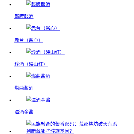
郎牌郎酒
赤台（酱心）
珍酒（映山红）
燃曲酱酒
潭酒金酱