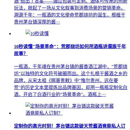
酒”给出了答案——通过包装可定制、酒体可传承的创新
玩法，掀起了一场从文化叙事到消费场景的营销革命。
溯源千年：一瓶酒的文化使命荒郡烧坊的诞生，根植于
贵州茅台镇深厚的酱···
10秒读懂"场景革命"：荒郡烧坊如何用酒瓶讲濮族千年
故事？
一瓶酒，千年魂在贵州茅台镇的酱香酒江湖中，"荒郡烧
坊"以独特的文化符号破圈而出。这个扎根于酱酒之乡的
品牌，从宋太祖《赐普贵敕》中"惟尔贵州，远在要
荒"的历史文本里提炼出品牌基因，却用一瓶瓶定制化白
酒，开启了白酒行业的"场景革命"。酒瓶上···
定制你的高光时刻！茅台镇这款破天荒酱酒竟能私人订