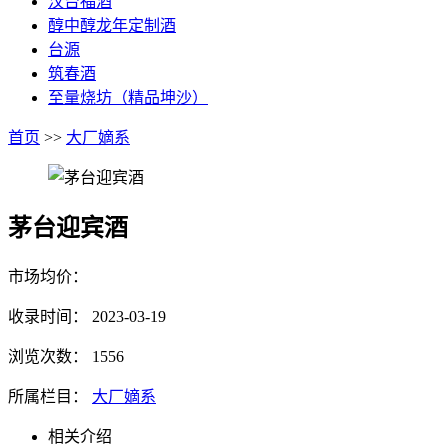
汉台福酒
醇中醇龙年定制酒
台源
筑春酒
至量烧坊（精品坤沙）
首页
>>
大厂嫡系
茅台迎宾酒
市场均价：
收录时间：
2023-03-19
浏览次数：
1556
所属栏目：
大厂嫡系
相关介绍