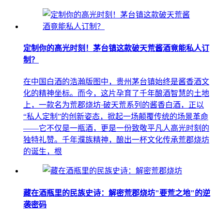
定制你的高光时刻！茅台镇这款破天荒酱酒竟能私人订
制？
在中国白酒的浩瀚版图中，贵州茅台镇始终是酱香酒文
化的精神坐标。而今，这片孕育了千年酿酒智慧的土地
上，一款名为荒郡烧坊·破天荒系列的酱香白酒，正以
“私人定制”的创新姿态，掀起一场颠覆传统的场景革命
——它不仅是一瓶酒，更是一份致敬平凡人高光时刻的
独特礼赞。千年濮族精神，酿出一杯文化传承荒郡烧坊
的诞生，根
藏在酒瓶里的民族史诗：解密荒郡烧坊"要荒之地"的逆
袭密码