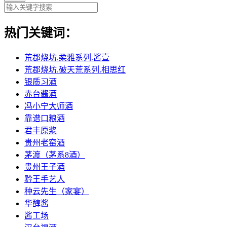
热门关键词：
荒郡烧坊.柔雅系列.酱壹
荒郡烧坊.破天荒系列.相思红
银质习酒
赤台酱酒
冯小宁大师酒
靠谱口粮酒
君丰原浆
贵州老窑酒
茅渡（茅系8酒）
贵州王子酒
黔王手艺人
种云先生（家宴）
华醇酱
酱工场