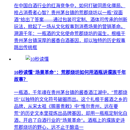
在中国白酒行业的红海竞争中，如何打破同质化僵局、
抢占消费者心智？贵州茅台镇的荒郡烧坊以一瓶“双面
酒”给出了答案——通过包装可定制、酒体可传承的创新
玩法，掀起了一场从文化叙事到消费场景的营销革命。
溯源千年：一瓶酒的文化使命荒郡烧坊的诞生，根植于
贵州茅台镇深厚的酱香白酒基因，却以独特的历史叙事
跳出传统框
10秒读懂"场景革命"：荒郡烧坊如何用酒瓶讲濮族千年
故事？
一瓶酒，千年魂在贵州茅台镇的酱香酒江湖中，"荒郡烧
坊"以独特的文化符号破圈而出。这个扎根于酱酒之乡的
品牌，从宋太祖《赐普贵敕》中"惟尔贵州，远在要
荒"的历史文本里提炼出品牌基因，却用一瓶瓶定制化白
酒，开启了白酒行业的"场景革命"。酒瓶上的濮族史诗
荒郡烧坊的野心，远不止于酿造一