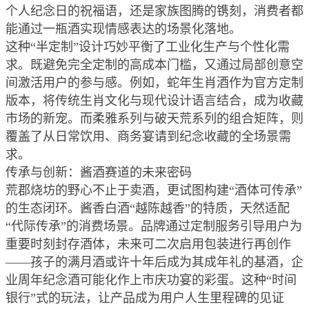
个人纪念日的祝福语，还是家族图腾的镌刻，消费者都
能通过一瓶酒实现情感表达的场景化落地。
这种“半定制”设计巧妙平衡了工业化生产与个性化需
求。既避免完全定制的高成本门槛，又通过局部创意空
间激活用户的参与感。例如，蛇年生肖酒作为官方定制
版本，将传统生肖文化与现代设计语言结合，成为收藏
市场的新宠。而柔雅系列与破天荒系列的组合矩阵，则
覆盖了从日常饮用、商务宴请到纪念收藏的全场景需
求。
传承与创新：酱酒赛道的未来密码
荒郡烧坊的野心不止于卖酒，更试图构建“酒体可传承”
的生态闭环。酱香白酒“越陈越香”的特质，天然适配
“代际传承”的消费场景。品牌通过定制服务引导用户为
重要时刻封存酒体，未来可二次启用包装进行再创作
——孩子的满月酒或许十年后成为其成年礼的基酒，企
业周年纪念酒可能化作上市庆功宴的彩蛋。这种“时间
银行”式的玩法，让产品成为用户人生里程碑的见证