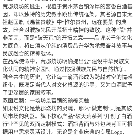
荒郡烧坊的诞生，根植于贵州茅台镇深厚的酱香白酒基
因，却以独特的历史叙事跳出传统框架。其名源自宋太
祖赵匡胤《赐普贵敕》中“惟尔贵州，远在要荒”的典
故，暗含对濮族先民开荒拓土精神的致敬。这种“荒”并
非荒芜，而是“破天荒”的开拓之意——品牌以千年文化
为底色，将白酒从单纯的消费品升华为承载奋斗故事与
民族融合的精神载体。
在品牌使命中，荒郡烧坊明确提出要“建设中华民族文
化认同的精神家园”。通过挖掘濮族先民与自然抗争、
融合共生的历史，它让每一滴酒都成为跨越时空的情感
纽带，既满足当代人对文化根源的追寻，又为白酒赋予
了更深层的家国叙事。
双面定制：一场场景营销的颠覆实验
如果说文化是荒郡烧坊的灵魂，那么“微定制”则是其破
局市场的利器。旗下核心产品“破天荒系列”开创了白酒
行业罕见的双面定制模式：酒瓶背面与外包装背面可根
据用户需求灵活设计。无论是企业庆典的专属Logo、