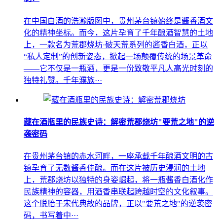
在中国白酒的浩瀚版图中，贵州茅台镇始终是酱香酒文
化的精神坐标。而今，这片孕育了千年酿酒智慧的土地
上，一款名为荒郡烧坊·破天荒系列的酱香白酒，正以
“私人定制”的创新姿态，掀起一场颠覆传统的场景革命
——它不仅是一瓶酒，更是一份致敬平凡人高光时刻的
独特礼赞。千年濮族···
藏在酒瓶里的民族史诗：解密荒郡烧坊"要荒之地"的逆
袭密码
在贵州茅台镇的赤水河畔，一座承载千年酿酒文明的古
镇孕育了无数酱香佳酿。而在这片被历史浸润的土地
上，荒郡烧坊以独特的身姿崛起，将一瓶酱香白酒化作
民族精神的容器，用酒香串联起跨越时空的文化叙事。
这个脱胎于宋代典故的品牌，正以"要荒之地"的逆袭密
码，书写着中···