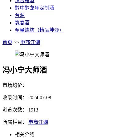
汉台福酒
醇中醇龙年定制酒
台源
筑春酒
至量烧坊（精品坤沙）
首页
>>
电商江湖
冯小宁大师酒
市场均价：
收录时间：
2024-07-08
浏览次数：
1913
所属栏目：
电商江湖
相关介绍