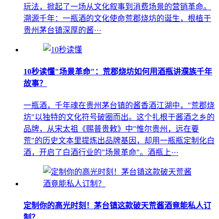
玩法，掀起了一场从文化叙事到消费场景的营销革命。
溯源千年：一瓶酒的文化使命荒郡烧坊的诞生，根植于
贵州茅台镇深厚的酱···
10秒读懂"场景革命"：荒郡烧坊如何用酒瓶讲濮族千年
故事？
一瓶酒，千年魂在贵州茅台镇的酱香酒江湖中，"荒郡烧
坊"以独特的文化符号破圈而出。这个扎根于酱酒之乡的
品牌，从宋太祖《赐普贵敕》中"惟尔贵州，远在要
荒"的历史文本里提炼出品牌基因，却用一瓶瓶定制化白
酒，开启了白酒行业的"场景革命"。酒瓶上···
定制你的高光时刻！茅台镇这款破天荒酱酒竟能私人订
制？