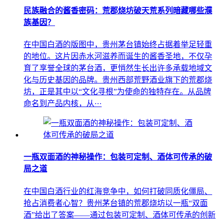
民族融合的酱香密码：荒郡烧坊破天荒系列暗藏哪些濮
族基因？
在中国白酒的版图中，贵州茅台镇始终占据着举足轻重
的地位。这片因赤水河滋养而诞生的酱香圣地，不仅孕
育了享誉全球的茅台酒，更悄然生长出许多承载地域文
化与历史基因的品牌。贵州西部荒野酒业旗下的荒郡烧
坊，正是其中以“文化寻根”为使命的独特存在。从品牌
命名到产品内核，从···
一瓶双面酒的神秘操作：包装可定制、酒体可传承的破
局之道
在中国白酒行业的红海竞争中，如何打破同质化僵局、
抢占消费者心智？贵州茅台镇的荒郡烧坊以一瓶“双面
酒”给出了答案——通过包装可定制、酒体可传承的创新