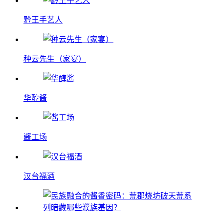
黔王手艺人
种云先生（家宴）
华醇酱
酱工场
汉台福酒