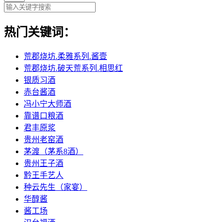
热门关键词：
荒郡烧坊.柔雅系列.酱壹
荒郡烧坊.破天荒系列.相思红
银质习酒
赤台酱酒
冯小宁大师酒
靠谱口粮酒
君丰原浆
贵州老窑酒
茅渡（茅系8酒）
贵州王子酒
黔王手艺人
种云先生（家宴）
华醇酱
酱工场